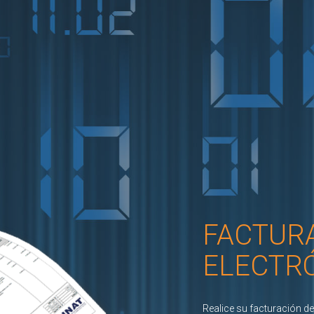
Interfaz táctil y amig
Integre su cocina
VER MÁS
FACTUR
ELECTR
Realice su facturación d