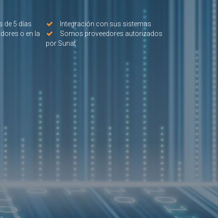
 de 5 días
Integración con sus sistemas
idores o en la
Somos proveedores autorizados
por Sunat
 ERP
ARIAL