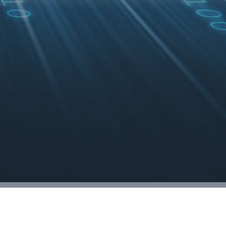
cia integrando sistemas empresariales.
Nextsis, SAP,
Integración de a través de nuestra
arquitectura orientada a servicios(SOA)
CION DE