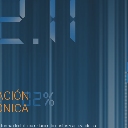
able
Gestione sus pedidos
Controle todas sus ventas
ACIÓN
ÓNICA
e forma electrónica reduciendo costos y agilizando su