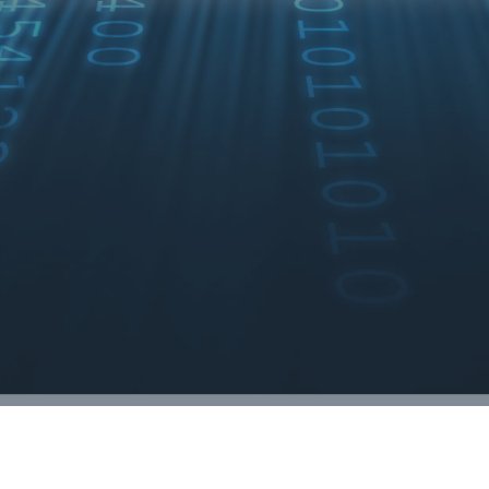
Tenemos amplia experien
Integración con ERP 
Otros
VER MÁS
INTEGRA