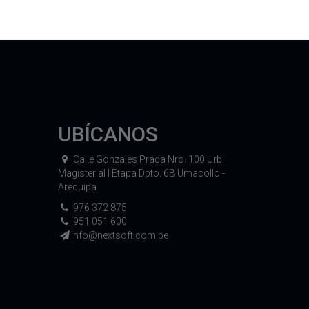
UBÍCANOS
Calle Gonzales Prada Nro. 100 Urb.
Magisterial I Etapa Dpto. 6B Umacollo -
Arequipa
976 372 875
951 051 600
info@nextsoft.com.pe