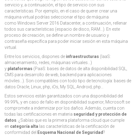
servicio y, a continuación, el tipo de servicio con sus
características. Por ejemplo, en el caso de querer crear una
máquina virtual podrías seleccionar el tipo de máquina
como Windows Server 2016 Datacenter,
a continuación, rellenar
todos sus características (espacio de disco, RAM…). En este
proceso de creación, se define un nombre de usuario y
contraseña específica para poder iniciar sesión en esta máquina
virtual.
Entre los servicios, dispones de
infraestructuras
(IaaS:
almacenamiento, redes, máquinas virtuales…)
y
plataformas
(PaaS: bases de datos de alta disponibilidad SQL,
CMS para desarrollo de web, backend para aplicaciones
móviles…). Son compatibles con todo tipo de tecnología: bases de
datos Oracle, Linux, php, iOs, My SQL, Android, php…
Estos servicios están garantizados con una disponibilidad del
99.99%, y en caso de fallo en disponibilidad superior, Microsoft se
compromete a indemnizar por los daños. Además, cuenta con
todas las certificaciones en materia
seguridad y protección de
datos
. ¿Sabías que es la primera plataforma cloud que cumple
en
categoría alta
las características de la certificación de
conformidad del
Esquema Nacional de Seguridad
?